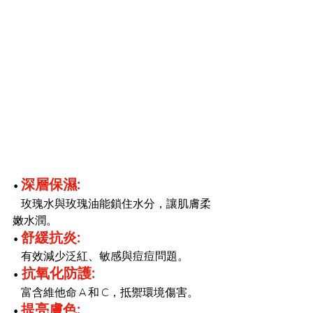
深層保濕: 
•
玫瑰水與玫瑰油能鎖住水分，讓肌膚柔
嫩水潤。
舒緩抗炎: 
• 
有效減少泛紅、敏感與痘痘問題。
抗氧化防護: 
•
富含維他命 A 和 C，抵禦環境傷害。
提亮膚色
:
• 