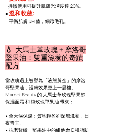
   持續使用可提升肌膚光澤度達 20%。
溫和收斂:
• 
平衡肌膚 pH 值，細緻毛孔。
---
💧 
 大馬士革玫瑰 + 摩洛哥
堅果油：雙重滋養的奇蹟
配方
當玫瑰遇上被譽為「液態黃金」的摩洛
哥堅果油，護膚效果更上一層樓。
Marock Beauty 的 大馬士革玫瑰堅果超
保濕面霜 和 純玫瑰堅果油 帶來：
• 全天候保濕：質地輕盈卻深層滋養，日
夜皆宜。
• 抗老緊緻：堅果油中的維他命 E 和脂肪