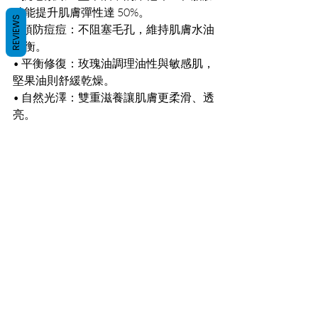
酸能提升肌膚彈性達 50%。
REVIEWS
• 預防痘痘：不阻塞毛孔，維持肌膚水油
平衡。
• 平衡修復：玫瑰油調理油性與敏感肌，
堅果油則舒緩乾燥。
• 自然光澤：雙重滋養讓肌膚更柔滑、透
亮。