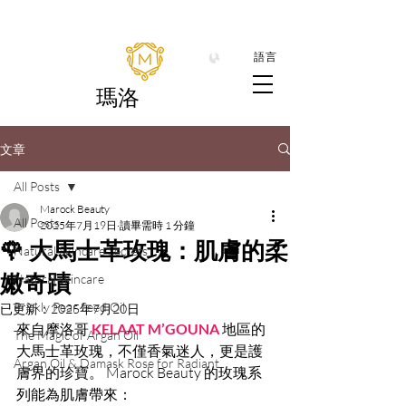
語言
瑪洛
文章
All Posts
Marock Beauty
All Posts
2025年7月19日
讀畢需時 1 分鐘
🌹 大馬士革玫瑰：肌膚的柔
Natural Skincare Secrets
嫩奇蹟
Natural skincare
Prickly Pear Seed Oil
已更新：
2025年7月20日
來自摩洛哥 
KELAAT M’GOUNA
 地區的
The Magic of Argan Oil
大馬士革玫瑰，不僅香氣迷人，更是護
Argan Oil & Damask Rose for Radiant
膚界的珍寶。 Marock Beauty 的玫瑰系
列能為肌膚帶來：